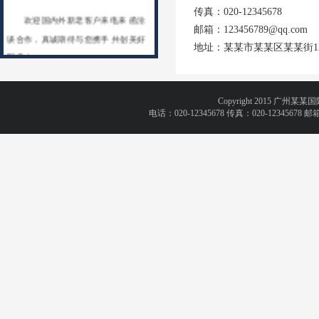
传真：020-12345678
欢迎国内外新老客户来电来 函洽
邮箱：123456789@qq.com
谈合作，真诚期待与您携手 共创美好
地址：某某市某某区某某街1
明天！
Copyright 2015 广州某某
电话：020-12345678 传真：020-1234567